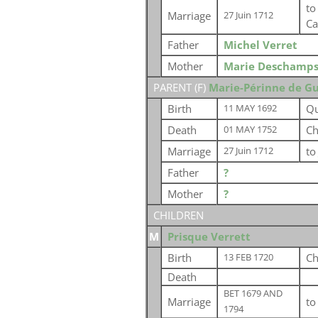
t
Marriage
27 Juin 1712
Ca
Father
Michel Verret
Mother
Marie Deschamp
PARENT (
F
)
Marie-Périnne de Gu
Birth
Qu
11 MAY 1692
Death
Ch
01 MAY 1752
Marriage
t
27 Juin 1712
Father
?
Mother
?
CHILDREN
M
Prisque Verrett
Birth
Ch
13 FEB 1720
Death
BET 1679 AND
Marriage
t
1794