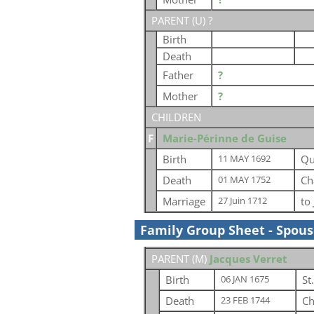
PARENT (
U
) ?
Birth
Death
Father
?
Mother
?
CHILDREN
F
Marie-Périnne de Guise
Birth
Qu
11 MAY 1692
Death
Ch
01 MAY 1752
Marriage
to
27 Juin 1712
Family Group Sheet - Spou
PARENT (
M
)
Jacques Verret
Birth
St
06 JAN 1675
Death
Ch
23 FEB 1744