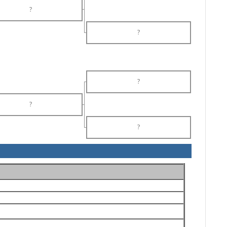
?
?
?
?
?