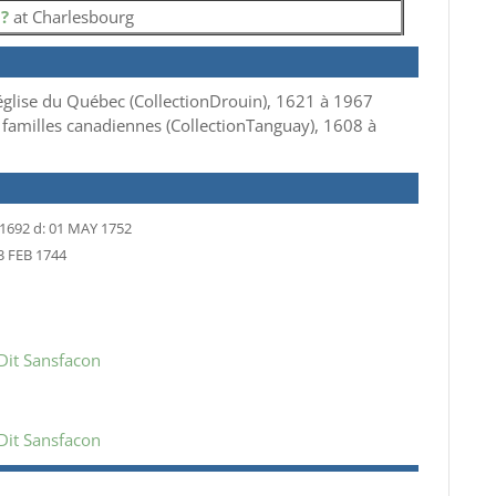
o
?
at Charlesbourg
 d’église du Québec (CollectionDrouin), 1621 à 1967
 familles canadiennes (CollectionTanguay), 1608 à
1692
d:
01 MAY 1752
3 FEB 1744
Dit Sansfacon
Dit Sansfacon