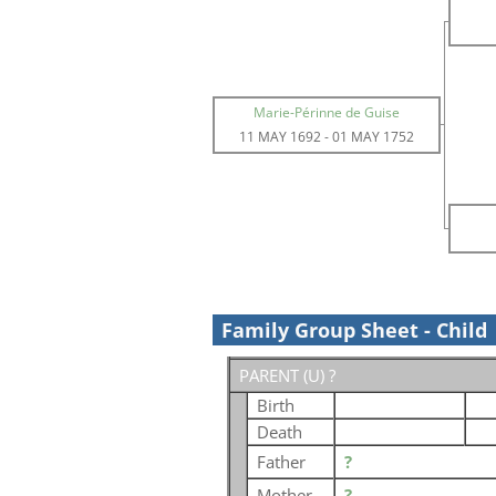
Marie-Périnne de Guise
11 MAY 1692
-
01 MAY 1752
Family Group Sheet - Child
PARENT (
U
) ?
Birth
Death
Father
?
Mother
?