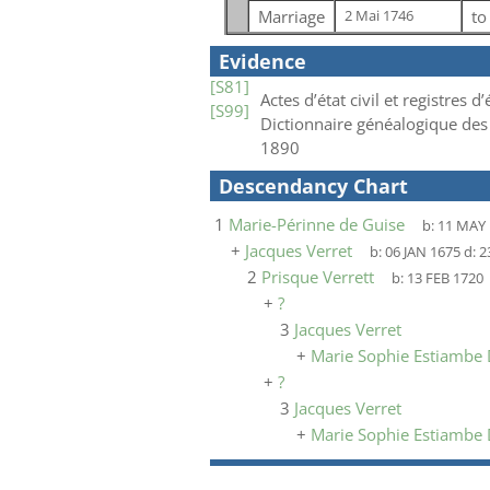
Marriage
t
2 Mai 1746
Evidence
[S81]
Actes d’état civil et registres
[S99]
Dictionnaire généalogique des
1890
Descendancy Chart
1
Marie-Périnne de Guise
b:
11 MAY 
+
Jacques Verret
b:
06 JAN 1675
d:
2
2
Prisque Verrett
b:
13 FEB 1720
+
?
3
Jacques Verret
+
Marie Sophie Estiambe 
+
?
3
Jacques Verret
+
Marie Sophie Estiambe 