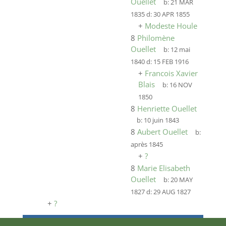
Ouellet
b:
21 MAR
1835
d:
30 APR 1855
+
Modeste Houle
8
Philomène
Ouellet
b:
12 mai
1840
d:
15 FEB 1916
+
Francois Xavier
Blais
b:
16 NOV
1850
8
Henriette Ouellet
b:
10 juin 1843
8
Aubert Ouellet
b:
après 1845
+
?
8
Marie Elisabeth
Ouellet
b:
20 MAY
1827
d:
29 AUG 1827
+
?