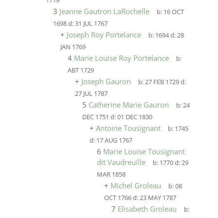
1719
3
Jeanne Gautron LaRochelle
b:
16 OCT
1698
d:
31 JUL 1767
+
Joseph Roy Portelance
b:
1694
d:
28
JAN 1769
4
Marie Louise Roy Portelance
b:
ABT 1729
+
Joseph Gauron
b:
27 FEB 1729
d:
27 JUL 1787
5
Catherine Marie Gauron
b:
24
DEC 1751
d:
01 DEC 1830
+
Antoine Tousignant
b:
1745
d:
17 AUG 1767
6
Marie Louise Tousignant
dit Vaudreuille
b:
1770
d:
29
MAR 1858
+
Michel Groleau
b:
08
OCT 1766
d:
23 MAY 1787
7
Elisabeth Groleau
b: