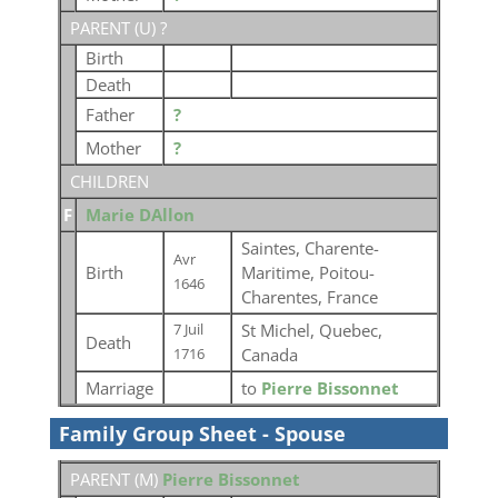
PARENT (
U
) ?
Birth
Death
Father
?
Mother
?
CHILDREN
F
Marie DAllon
Saintes, Charente-
Avr
Birth
Maritime, Poitou-
1646
Charentes, France
St Michel, Quebec,
7 Juil
Death
Canada
1716
Marriage
to
Pierre Bissonnet
Family Group Sheet - Spouse
PARENT (
M
)
Pierre Bissonnet