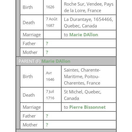
Roche Sur, Vendee, Pays
Birth
1626
de la Loire, France
La Durantaye, 1654466,
7 Août
Death
Quebec, Canada
1687
Marriage
to
Marie DAllon
Father
?
Mother
?
PARENT (
F
)
Marie DAllon
Saintes, Charente-
Avr
Birth
Maritime, Poitou-
1646
Charentes, France
St Michel, Quebec,
7 Juil
Death
Canada
1716
Marriage
to
Pierre Bissonnet
Father
?
Mother
?