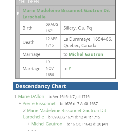
CHILDREN
Marie Madeleine Bissonnet Gautron Dit
F
Larochelle
09 AUG
Birth
Sillery, Qu, Pq
1671
La Durantaye, 1654466,
12 APR
Death
Quebec, Canada
1715
Marriage
to
Michel Gautron
19
Marriage
to
?
NOV
1686
Descendancy Chart
1
Marie DAllon
b:
Avr 1646
d:
7 Juil 1716
+
Pierre Bissonnet
b:
1626
d:
7 Août 1687
2
Marie Madeleine Bissonnet Gautron Dit
Larochelle
b:
09 AUG 1671
d:
12 APR 1715
+
Michel Gautron
b:
16 OCT 1642
d:
20 JAN