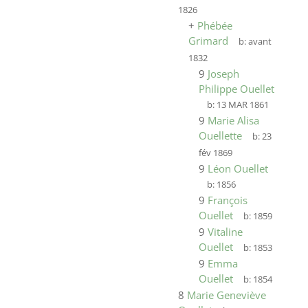
1826
+
Phébée
Grimard
b:
avant
1832
9
Joseph
Philippe Ouellet
b:
13 MAR 1861
9
Marie Alisa
Ouellette
b:
23
fév 1869
9
Léon Ouellet
b:
1856
9
François
Ouellet
b:
1859
9
Vitaline
Ouellet
b:
1853
9
Emma
Ouellet
b:
1854
8
Marie Geneviève