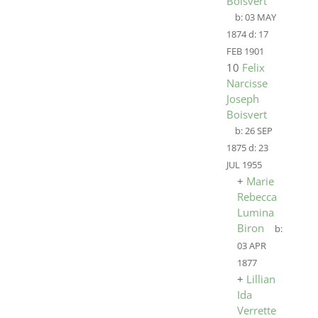
Boisvert
b:
03 MAY
1874
d:
17
FEB 1901
10
Felix
Narcisse
Joseph
Boisvert
b:
26 SEP
1875
d:
23
JUL 1955
+
Marie
Rebecca
Lumina
Biron
b:
03 APR
1877
+
Lillian
Ida
Verrette