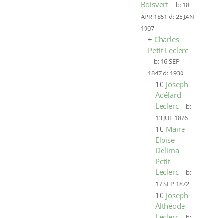
Boisvert
b:
18
APR 1851
d:
25 JAN
1907
+
Charles
Petit Leclerc
b:
16 SEP
1847
d:
1930
10
Joseph
Adélard
Leclerc
b:
13 JUL 1876
10
Maire
Eloise
Delima
Petit
Leclerc
b:
17 SEP 1872
10
Joseph
Althéode
Leclerc
b: