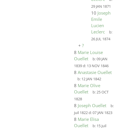
29 JAN 1871
10
Joseph
Emile
Lucien
Leclerc
b:
26 JUL 1874
+
?
8
Marie Louise
Ouellet
b:
09 JAN
1839
d:
13 NOV 1846
8
Anastasie Ouellet
b:
12 JAN 1842
8
Marie Olive
Ouellet
b:
25 OCT
1828
8
Joseph Ouellet
b:
juil 1822
d:
07 JAN 1823
8
Marie Elisa
Ouellet
b:
15 juil