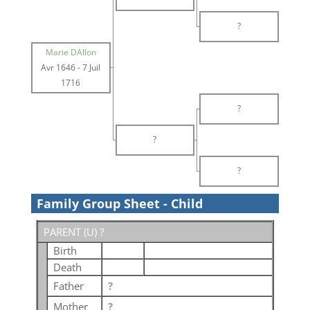
?
Marie DAllon
Avr 1646
-
7 Juil
1716
?
?
?
Family Group Sheet - Child
PARENT (
U
) ?
Birth
Death
Father
?
Mother
?