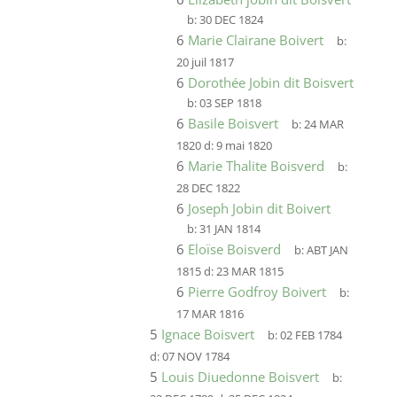
b:
30 DEC 1824
6
Marie Clairane Boivert
b:
20 juil 1817
6
Dorothée Jobin dit Boisvert
b:
03 SEP 1818
6
Basile Boisvert
b:
24 MAR
1820
d:
9 mai 1820
6
Marie Thalite Boisverd
b:
28 DEC 1822
6
Joseph Jobin dit Boivert
b:
31 JAN 1814
6
Eloïse Boisverd
b:
ABT JAN
1815
d:
23 MAR 1815
6
Pierre Godfroy Boivert
b:
17 MAR 1816
5
Ignace Boisvert
b:
02 FEB 1784
d:
07 NOV 1784
5
Louis Diuedonne Boisvert
b: