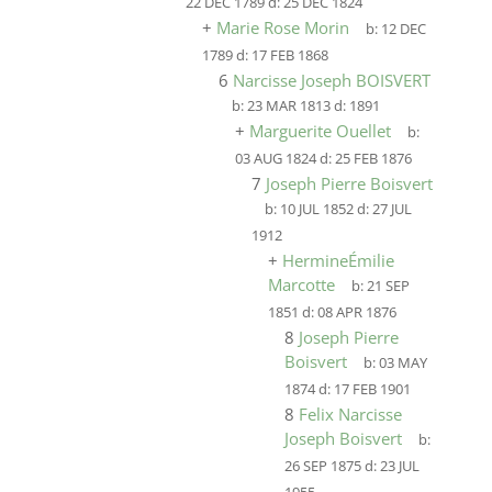
22 DEC 1789
d:
25 DEC 1824
+
Marie Rose Morin
b:
12 DEC
1789
d:
17 FEB 1868
6
Narcisse Joseph BOISVERT
b:
23 MAR 1813
d:
1891
+
Marguerite Ouellet
b:
03 AUG 1824
d:
25 FEB 1876
7
Joseph Pierre Boisvert
b:
10 JUL 1852
d:
27 JUL
1912
+
HermineÉmilie
Marcotte
b:
21 SEP
1851
d:
08 APR 1876
8
Joseph Pierre
Boisvert
b:
03 MAY
1874
d:
17 FEB 1901
8
Felix Narcisse
Joseph Boisvert
b:
26 SEP 1875
d:
23 JUL