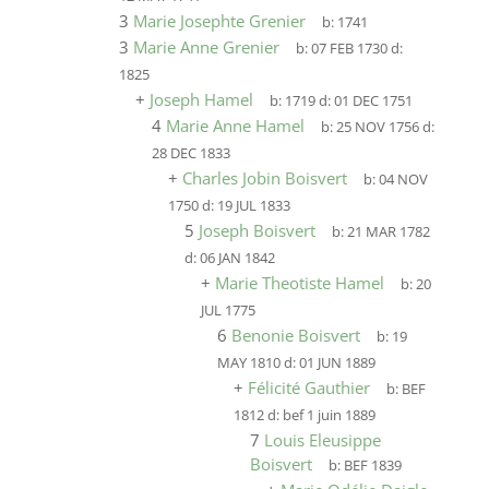
3
Marie Josephte Grenier
b:
1741
3
Marie Anne Grenier
b:
07 FEB 1730
d:
1825
+
Joseph Hamel
b:
1719
d:
01 DEC 1751
4
Marie Anne Hamel
b:
25 NOV 1756
d:
28 DEC 1833
+
Charles Jobin Boisvert
b:
04 NOV
1750
d:
19 JUL 1833
5
Joseph Boisvert
b:
21 MAR 1782
d:
06 JAN 1842
+
Marie Theotiste Hamel
b:
20
JUL 1775
6
Benonie Boisvert
b:
19
MAY 1810
d:
01 JUN 1889
+
Félicité Gauthier
b:
BEF
1812
d:
bef 1 juin 1889
7
Louis Eleusippe
Boisvert
b:
BEF 1839