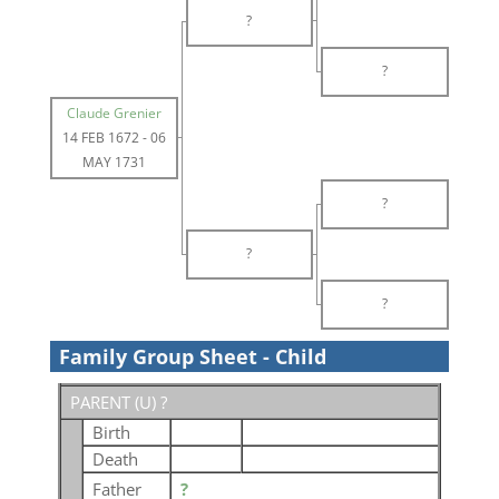
?
?
Claude Grenier
14 FEB 1672
-
06
MAY 1731
?
?
?
Family Group Sheet - Child
PARENT (
U
) ?
Birth
Death
Father
?