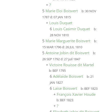
+
?
5
Marie Eloi Boisvert
b:
30 NOV
1787
d:
07 JAN 1815
+
Louis Duquet
6
Louis Casimir Duquet
b:
28 NOV 1810
5
Marie Marguerite Boisvert
b:
15 MAR 1796
d:
26 JUL 1810
5
Antoine Jobin dit Boisvert
b:
26 SEP 1792
d:
27 juil 1847
+
Victoire Rouisse dit Martel
b:
BEF 1795
6
Adélaïde Boisvert
b:
21
JAN 1827
6
Laïse Boisvert
b:
BEF 1823
+
François Xavier Houde
b:
BEF 1823
+
?
6
Elizabeth jobin dit Boisvert