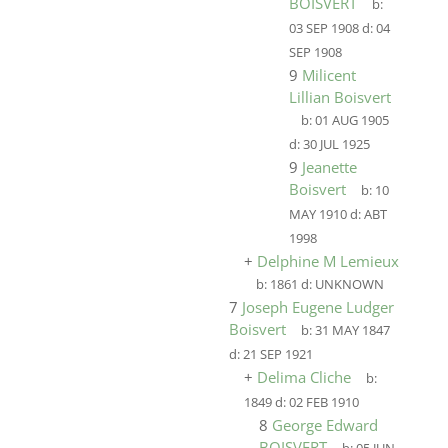
BOISVERT
b:
03 SEP 1908
d:
04
SEP 1908
9
Milicent
Lillian Boisvert
b:
01 AUG 1905
d:
30 JUL 1925
9
Jeanette
Boisvert
b:
10
MAY 1910
d:
ABT
1998
+
Delphine M Lemieux
b:
1861
d:
UNKNOWN
7
Joseph Eugene Ludger
Boisvert
b:
31 MAY 1847
d:
21 SEP 1921
+
Delima Cliche
b:
1849
d:
02 FEB 1910
8
George Edward
BOISVERT