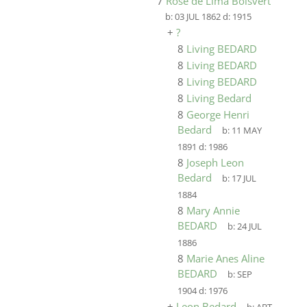
7
Rose de Lima Boisvert
b:
03 JUL 1862
d:
1915
+
?
8
Living BEDARD
8
Living BEDARD
8
Living BEDARD
8
Living Bedard
8
George Henri
Bedard
b:
11 MAY
1891
d:
1986
8
Joseph Leon
Bedard
b:
17 JUL
1884
8
Mary Annie
BEDARD
b:
24 JUL
1886
8
Marie Anes Aline
BEDARD
b:
SEP
1904
d:
1976
+
Leon Bedard