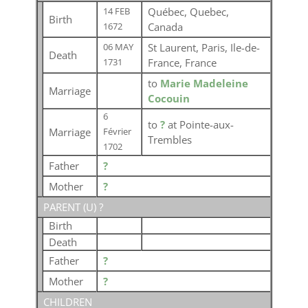
Québec, Quebec,
14 FEB
Birth
Canada
1672
St Laurent, Paris, Ile-de-
06 MAY
Death
France, France
1731
to
Marie Madeleine
Marriage
Cocouin
6
to
?
at Pointe-aux-
Marriage
Février
Trembles
1702
Father
?
Mother
?
PARENT (
U
) ?
Birth
Death
Father
?
Mother
?
CHILDREN