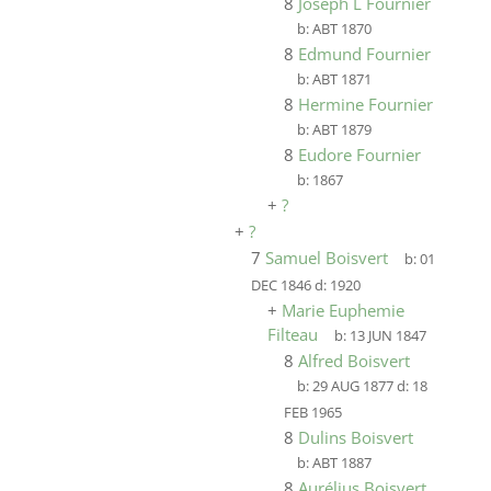
8
Joseph L Fournier
b:
ABT 1870
8
Edmund Fournier
b:
ABT 1871
8
Hermine Fournier
b:
ABT 1879
8
Eudore Fournier
b:
1867
+
?
+
?
7
Samuel Boisvert
b:
01
DEC 1846
d:
1920
+
Marie Euphemie
Filteau
b:
13 JUN 1847
8
Alfred Boisvert
b:
29 AUG 1877
d:
18
FEB 1965
8
Dulins Boisvert
b:
ABT 1887
8
Aurélius Boisvert