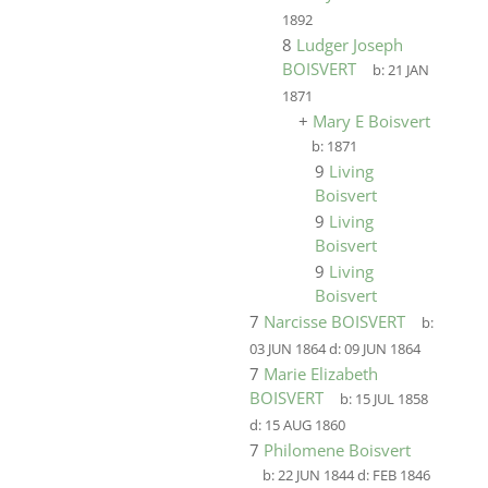
1892
8
Ludger Joseph
BOISVERT
b:
21 JAN
1871
+
Mary E Boisvert
b:
1871
9
Living
Boisvert
9
Living
Boisvert
9
Living
Boisvert
7
Narcisse BOISVERT
b:
03 JUN 1864
d:
09 JUN 1864
7
Marie Elizabeth
BOISVERT
b:
15 JUL 1858
d:
15 AUG 1860
7
Philomene Boisvert
b:
22 JUN 1844
d:
FEB 1846