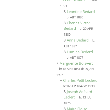
b:
ABT
1853
8
Leontine Bedard
b:
ABT 1880
8
Charles Victor
Bedard
b:
20 APR
1889
8
Anna Bedard
b:
ABT 1887
8
Lumina Bedard
b:
ABT 1877
7
Marguerite Boisvert
b:
18 APR 1851
d:
25 JAN
1907
+
Charles Petit Leclerc
b:
16 SEP 1847
d:
1930
8
Joseph Adélard
Leclerc
b:
13 JUL
1876
8
Maire Eloise