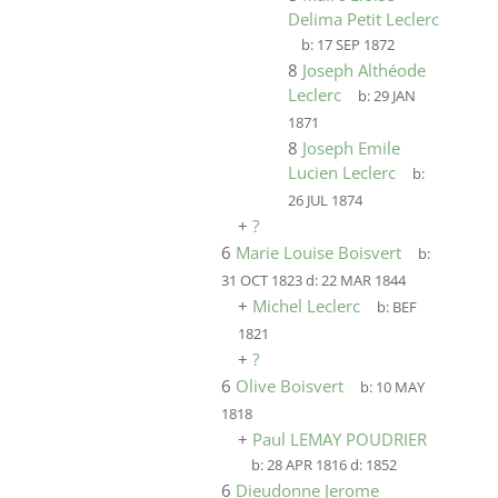
Delima Petit Leclerc
b:
17 SEP 1872
8
Joseph Althéode
Leclerc
b:
29 JAN
1871
8
Joseph Emile
Lucien Leclerc
b:
26 JUL 1874
+
?
6
Marie Louise Boisvert
b:
31 OCT 1823
d:
22 MAR 1844
+
Michel Leclerc
b:
BEF
1821
+
?
6
Olive Boisvert
b:
10 MAY
1818
+
Paul LEMAY POUDRIER
b:
28 APR 1816
d:
1852
6
Dieudonne Jerome