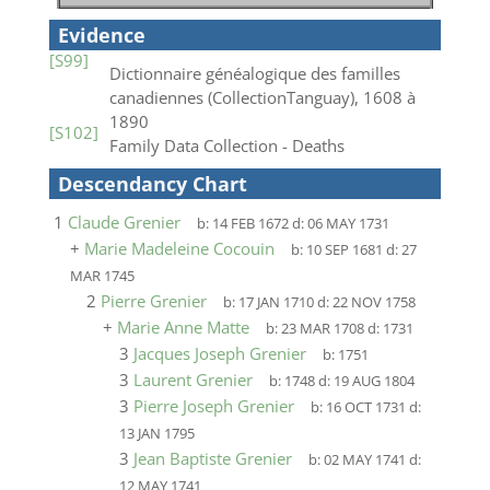
Evidence
[S99]
Dictionnaire généalogique des familles
canadiennes (CollectionTanguay), 1608 à
1890
[S102]
Family Data Collection - Deaths
Descendancy Chart
1
Claude Grenier
b:
14 FEB 1672
d:
06 MAY 1731
+
Marie Madeleine Cocouin
b:
10 SEP 1681
d:
27
MAR 1745
2
Pierre Grenier
b:
17 JAN 1710
d:
22 NOV 1758
+
Marie Anne Matte
b:
23 MAR 1708
d:
1731
3
Jacques Joseph Grenier
b:
1751
3
Laurent Grenier
b:
1748
d:
19 AUG 1804
3
Pierre Joseph Grenier
b:
16 OCT 1731
d:
13 JAN 1795
3
Jean Baptiste Grenier
b:
02 MAY 1741
d:
12 MAY 1741