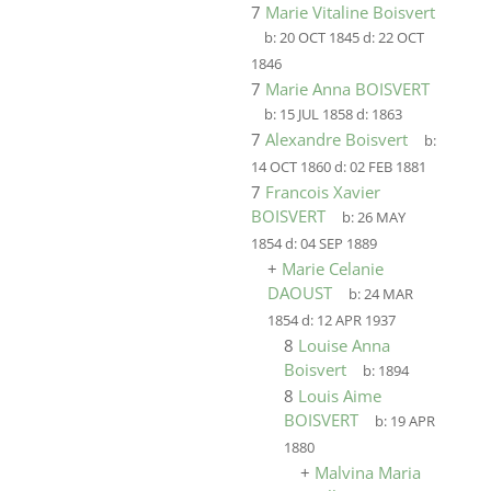
7
Marie Vitaline Boisvert
b:
20 OCT 1845
d:
22 OCT
1846
7
Marie Anna BOISVERT
b:
15 JUL 1858
d:
1863
7
Alexandre Boisvert
b:
14 OCT 1860
d:
02 FEB 1881
7
Francois Xavier
BOISVERT
b:
26 MAY
1854
d:
04 SEP 1889
+
Marie Celanie
DAOUST
b:
24 MAR
1854
d:
12 APR 1937
8
Louise Anna
Boisvert
b:
1894
8
Louis Aime
BOISVERT
b:
19 APR
1880
+
Malvina Maria