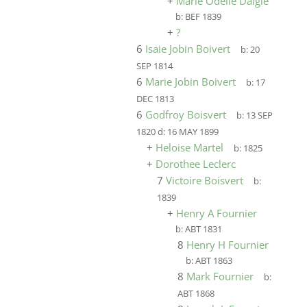
+
Marie Odélie Daigle
b:
BEF 1839
+
?
6
Isaie Jobin Boivert
b:
20
SEP 1814
6
Marie Jobin Boivert
b:
17
DEC 1813
6
Godfroy Boisvert
b:
13 SEP
1820
d:
16 MAY 1899
+
Heloise Martel
b:
1825
+
Dorothee Leclerc
7
Victoire Boisvert
b:
1839
+
Henry A Fournier
b:
ABT 1831
8
Henry H Fournier
b:
ABT 1863
8
Mark Fournier
b:
ABT 1868