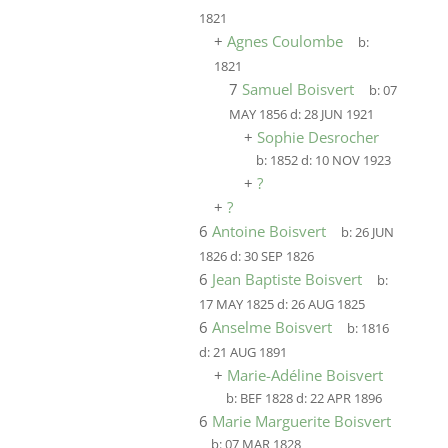
1821
+
Agnes Coulombe
b:
1821
7
Samuel Boisvert
b:
07
MAY 1856
d:
28 JUN 1921
+
Sophie Desrocher
b:
1852
d:
10 NOV 1923
+
?
+
?
6
Antoine Boisvert
b:
26 JUN
1826
d:
30 SEP 1826
6
Jean Baptiste Boisvert
b:
17 MAY 1825
d:
26 AUG 1825
6
Anselme Boisvert
b:
1816
d:
21 AUG 1891
+
Marie-Adéline Boisvert
b:
BEF 1828
d:
22 APR 1896
6
Marie Marguerite Boisvert
b:
07 MAR 1828