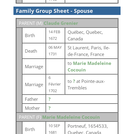
Family Group Sheet - Spouse
PARENT (
M
)
Claude Grenier
Québec, Quebec,
14 FEB
Birth
Canada
1672
St Laurent, Paris, Ile-
06 MAY
Death
de-France, France
1731
to
Marie Madeleine
Marriage
Cocouin
6
to
?
at Pointe-aux-
Marriage
Février
Trembles
1702
Father
?
Mother
?
PARENT (
F
)
Marie Madeleine Cocouin
Portneuf, 1654533,
10 SEP
Birth
Quebec, Canada
1681