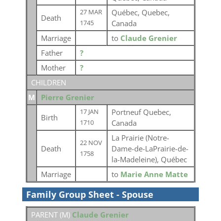
Québec, Quebec,
27 MAR
Death
Canada
1745
Marriage
to
Claude Grenier
Father
?
Mother
?
CHILDREN
M
Pierre Grenier
Portneuf Quebec,
17 JAN
Birth
Canada
1710
La Prairie (Notre-
22 NOV
Death
Dame-de-LaPrairie-de-
1758
la-Madeleine), Québec
Marriage
to
Marie Anne Matte
Family Group Sheet - Spouse
PARENT (
M
)
Claude Grenier