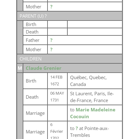
Mother
?
PARENT (
U
) ?
Birth
Death
Father
?
Mother
?
CHILDREN
M
Claude Grenier
Québec, Quebec,
14 FEB
Birth
Canada
1672
St Laurent, Paris, Ile-
06 MAY
Death
de-France, France
1731
to
Marie Madeleine
Marriage
Cocouin
6
to
?
at Pointe-aux-
Marriage
Février
Trembles
1702