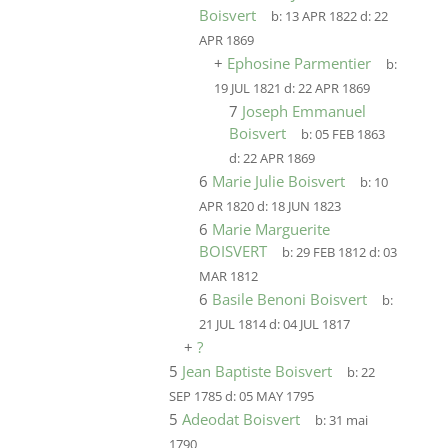
Boisvert
b:
13 APR 1822
d:
22
APR 1869
+
Ephosine Parmentier
b:
19 JUL 1821
d:
22 APR 1869
7
Joseph Emmanuel
Boisvert
b:
05 FEB 1863
d:
22 APR 1869
6
Marie Julie Boisvert
b:
10
APR 1820
d:
18 JUN 1823
6
Marie Marguerite
BOISVERT
b:
29 FEB 1812
d:
03
MAR 1812
6
Basile Benoni Boisvert
b:
21 JUL 1814
d:
04 JUL 1817
+
?
5
Jean Baptiste Boisvert
b:
22
SEP 1785
d:
05 MAY 1795
5
Adeodat Boisvert
b:
31 mai
1790